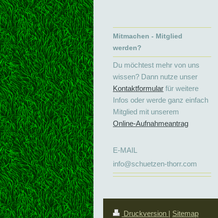
Mitmachen - Mitglied
werden?
Du möchtest mehr von uns
wissen? Dann nutze unser
Kontaktformular
für weitere
Infos oder werde ganz einfach
Mitglied mit unserem
Online-Aufnahmeantrag
E-MAIL
info@schuetzen-thorr.com
Druckversion
|
Sitemap