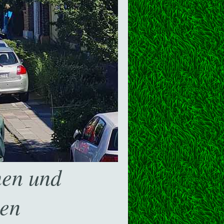
nen und
zen