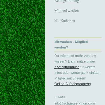
Beitragsordnung
Mitglied werden
hL. Katharina
Mitmachen - Mitglied
werden?
Du möchtest mehr von uns
wissen? Dann nutze unser
Kontaktformular
für weitere
Infos oder werde ganz einfach
Mitglied mit unserem
Online-Aufnahmeantrag
E-MAIL
info@schuetzen-thorr.com